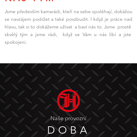
Jsme především kamarádi, kteří na sebe spoléhají, dokážou
se navzájem podržet a také povzbudit. I když je práce nad
hlavu, tak si to dokážeme užívat a baví nás to. Jsme prostě
skvělý tým a jsme rádi, když se Vám u nás líbí a jste
spokojeni.
Naše provozní
DOBA