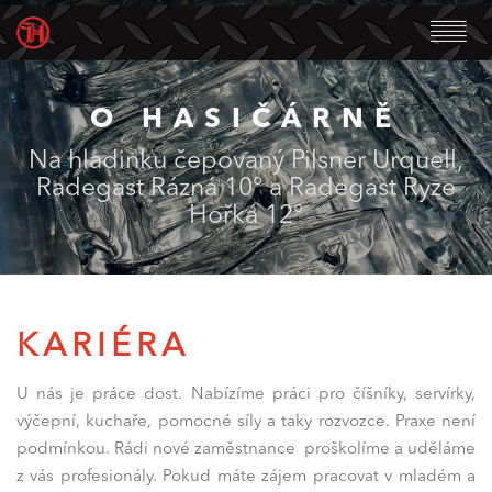
O HASIČÁRNĚ
Na hladinku čepovaný Pilsner Urquell,
Radegast Rázná 10° a Radegast Ryze
Hořká 12°
KARIÉRA
U nás je práce dost. Nabízíme práci pro číšníky, servírky,
výčepní, kuchaře, pomocné síly a taky rozvozce. Praxe není
podmínkou. Rádi nové zaměstnance proškolíme a uděláme
z vás profesionály. Pokud máte zájem pracovat v mladém a