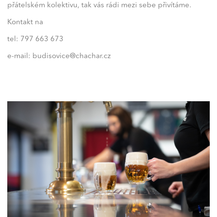
přátelském kolektivu, tak vás rádi mezi sebe přivítáme.
Kontakt na
tel: 797 663 673
e-mail: budisovice@chachar.cz